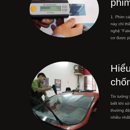
phim
1. Phim c
này chỉ th
nghệ “Fake
cơ được p
Hiểu
chố
Tin tưởng 
biết khi s
thường đặt
nhiều nhấ