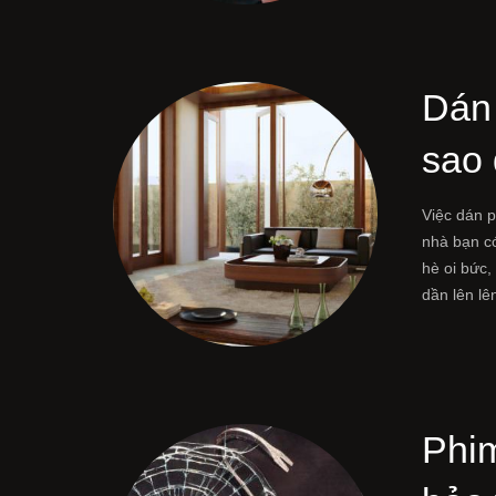
Dán 
sao 
Việc dán p
nhà bạn có
hè oi bức,
dần lên l
Phi