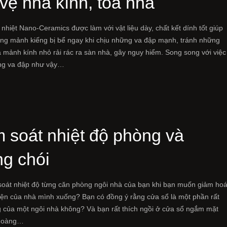
vệ nhà kính, tòa nhà
nhiệt Nano-Ceramics được làm với vật liệu dày, chất kết dính tốt giúp
hững mảnh kiếng bị bể ngay khi chịu những va đập mạnh, tránh những
à mảnh kính nhỏ rải rác ra sàn nhà, gây nguy hiểm. Song song với việc
ng va đập như vậy…
 soát nhiệt độ phòng và
g chói
soát nhiệt độ từng căn phòng ngôi nhà của bạn khi bạn muốn giảm ho
iện của nhà mình xuống? Bạn có đồng ý rằng cửa sổ là một phần rất
g của một ngôi nhà không? Và bạn rất thích ngồi ở cửa sổ ngắm mặt
 hoàng…