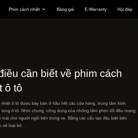
Phim cách nhiệt
Bảng giá
E-Warranty
Hỏi đáp
điều cần biết về phim cách
t ô tô
nhiệt ô tô được bày bán ở hầu hết các cửa hàng, trung tâm kinh
 tùng ô tô. Nhìn chung, công dụng của những tấm phim tốt đều mang
ải mái cho người ngồi bên trong xe. Bằng các cấu tạo đặc biệt bên
m sẽ loại bỏ…