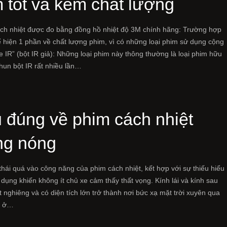
 tốt và kém chất lượng
ách nhiệt được đo bằng đồng hồ nhiệt độ 3M chính hãng: Trường hợp
ể hiện 1 phần về chất lượng phim, vì có những loại phim sử dụng cộng
 IR” (bột IR giả): Những loại phim này thông thường là loại phim hữu
hun bột IR rất nhiều lần…
 đúng về phim cách nhiệt
ng nóng
thái quá vào công năng của phim cách nhiệt, kết hợp với sự thiếu hiểu
ử dụng khiến không ít chủ xe cảm thấy thất vọng. Kính lái và kính sau
 nghiêng và có diện tích lớn trở thành nơi bức xạ mặt trời xuyên qua
t ở…