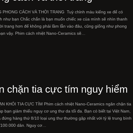
 PHONG CÁCH VÀ THỜI TRANG Tuỳ chỉnh màu kiếng xe để có
h như bạn Chắc chắn là bạn muốn chiếc xe của mình sẽ nhìn thanh
hời trang hơn để không phải lầm lẫn vào đâu, cũng giống như phong
bạn vậy. Phim cách nhiệt Nano-Ceramics sẽ…
 chặn tia cực tím nguy hiểm
N KHỎI TIA CỰC TÍM Phim cách nhiệt Nano-Ceramics ngăn chặn tia
úp bạn giảm thiểu nguy cơ ung thư da tối đa. Bạn có biết tại Việt Nam,
 đứng hàng thứ 8/10 loại ung thư thường gặp nhất với tỷ lệ trung bình
a/100.000 dân. Nguy cơ…