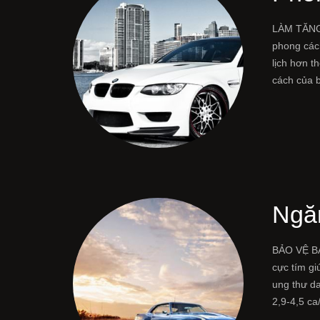
LÀM TĂNG
phong các
lịch hơn t
cách của 
Ngăn
BẢO VỆ BẠ
cực tím gi
ung thư da
2,9-4,5 c