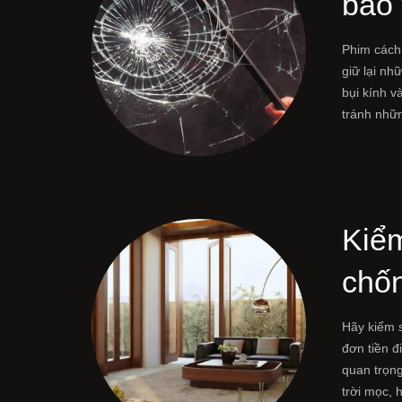
bảo 
Phim cách 
giữ lại n
bụi kính v
tránh nhữ
Kiểm
chốn
Hãy kiểm 
đơn tiền đ
quan trọn
trời mọc,