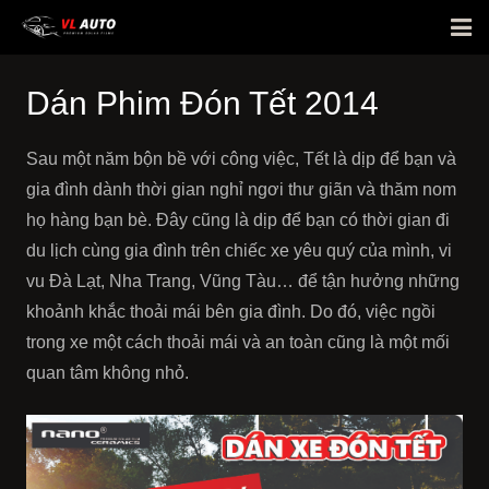
Giới thiệu
Dán Phim Đón Tết 2014
Phim cách nhiệt
Sau một năm bộn bề với công việc, Tết là dịp để bạn và
Bảng giá
gia đình dành thời gian nghỉ ngơi thư giãn và thăm nom
E-Warranty
họ hàng bạn bè. Đây cũng là dịp để bạn có thời gian đi
du lịch cùng gia đình trên chiếc xe yêu quý của mình, vi
Hỏi đáp
vu Đà Lạt, Nha Trang, Vũng Tàu… để tận hưởng những
Hình ảnh dán xe
khoảnh khắc thoải mái bên gia đình. Do đó, việc ngồi
Tin tức
trong xe một cách thoải mái và an toàn cũng là một mối
quan tâm không nhỏ.
Liên hệ