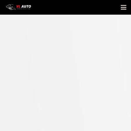
Giới thiệu
Phim cách nhiệt
Bảng giá
E-Warranty
Hỏi đáp
Hình ảnh dán xe
Tin tức
Liên hệ