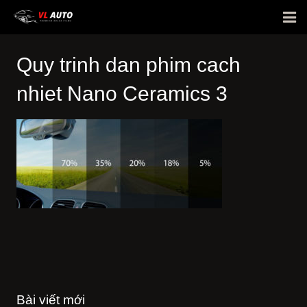
Giới thiệu
Quy trinh dan phim cach
Phim cách nhiệt
nhiet Nano Ceramics 3
Bảng giá
E-Warranty
Hỏi đáp
Hình ảnh dán xe
Tin tức
Liên hệ
Bài viết mới