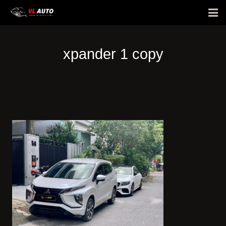
Giới thiệu
xpander 1 copy
Phim cách nhiệt
Bảng giá
E-Warranty
Hỏi đáp
Hình ảnh dán xe
Tin tức
Liên hệ