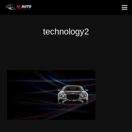
Giới thiệu
technology2
Phim cách nhiệt
Bảng giá
E-Warranty
Hỏi đáp
Hình ảnh dán xe
Tin tức
Liên hệ