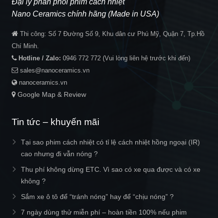
Đại lý phân phối phim cách nhiệt
Nano Ceramics chính hãng (Made in USA)
Thi công:
Số 7 Đường Số 9, Khu dân cư Phú Mỹ, Quận 7, Tp.Hồ
Chí Minh.
Hotline / Zalo:
0946 772 772
(Vui lòng liên hệ trước khi đến)
sales@nanoceramics.vn
nanoceramics.vn
Google Map & Review
Tin tức – khuyến mãi
Tại sao phim cách nhiệt có tỉ lệ cách nhiệt hồng ngoại (IR)
cao nhưng đi vẫn nóng ?
Thu phí không dừng ETC. Vì sao có xe qua được và có xe
không ?
Sắm xe ô tô để “tránh nóng” hay để “chịu nóng” ?
7 ngày dùng thử miễn phí – hoàn tiền 100% nếu phim