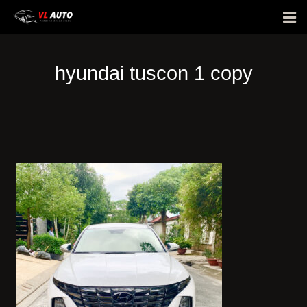
Giới thiệu
hyundai tuscon 1 copy
Phim cách nhiệt
Bảng giá
E-Warranty
Hỏi đáp
Hình ảnh dán xe
Tin tức
Liên hệ