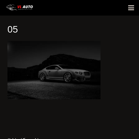
Giới thiệu
05
Phim cách nhiệt
Bảng giá
E-Warranty
Hỏi đáp
Hình ảnh dán xe
Tin tức
Liên hệ