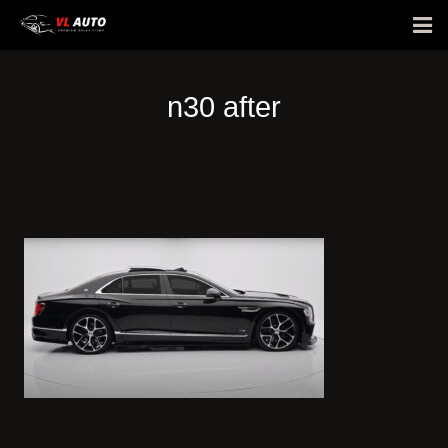
Giới thiệu
n30 after
Phim cách nhiệt
Bảng giá
E-Warranty
Hỏi đáp
Hình ảnh dán xe
Tin tức
Liên hệ