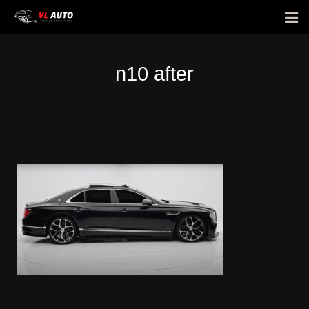
Giới thiệu
n10 after
Phim cách nhiệt
Bảng giá
E-Warranty
Hỏi đáp
Hình ảnh dán xe
Tin tức
Liên hệ