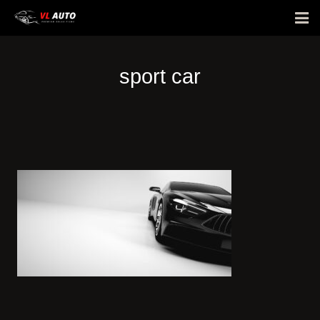
Giới thiệu
sport car
Phim cách nhiệt
Bảng giá
E-Warranty
Hỏi đáp
Hình ảnh dán xe
Tin tức
Liên hệ