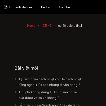
Hình ảnh dán xe
Tin tức
Liên hệ
Home
ICE 40
ice-40-before-final
Bài viết mới
Tại sao phim cách nhiệt có tỉ lệ cách nhiệt
hồng ngoại (IR) cao nhưng đi vẫn nóng ?
Thu phí không dừng ETC. Vì sao có xe
qua được và có xe không ?
Sắm xe ô tô để “tránh nóng” hay để “chịu