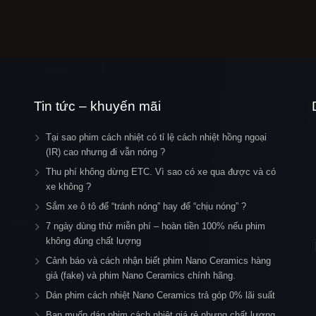
Tin tức – khuyến mãi
Tại sao phim cách nhiệt có tỉ lệ cách nhiệt hồng ngoại
(IR) cao nhưng đi vẫn nóng ?
Thu phí không dừng ETC. Vì sao có xe qua được và có
xe không ?
Sắm xe ô tô để “tránh nóng” hay để “chịu nóng” ?
7 ngày dùng thử miễn phí – hoàn tiền 100% nếu phim
không đúng chất lượng
Cảnh báo và cách nhận biết phim Nano Ceramics hàng
giả (fake) và phim Nano Ceramics chính hãng.
Dán phim cách nhiệt Nano Ceramics trả góp 0% lãi suất
Bạn muốn dán phim cách nhiệt giá rẻ nhưng chất lượng